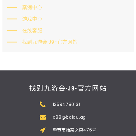
案例中心
游戏中心
在线客服
找到九游会·J9-官方网站
找到九游会·J9-官方网站
13594780131
d88@baidu.ag
毕节市括某之森476号