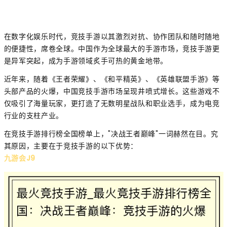
在数字化娱乐时代，竞技手游以其激烈对抗、协作团队和随时随地
的便捷性，席卷全球。中国作为全球最大的手游市场，竞技手游更
是异军突起，成为手游领域炙手可热的黄金地带。
近年来，随着《王者荣耀》、《和平精英》、《英雄联盟手游》等
头部产品的火爆，中国竞技手游市场呈现井喷式增长。这些游戏不
仅吸引了海量玩家，更打造了无数明星战队和职业选手，成为电竞
行业的支柱产业。
在竞技手游排行榜全国榜单上，"决战王者巅峰"一词赫然在目。究
其原因，主要在于竞技手游的以下优势：
九游会J9