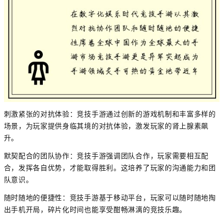
刺激紧张的对抗体验：竞技手游通过创新的游戏机制和丰富多样的
场景，为玩家提供身临其境的对抗体验，激发玩家的肾上腺素飙
升。
默契配合的团队协作：竞技手游强调团队合作，玩家需要相互配
合，发挥各自优势，才能取得胜利。这培养了玩家的沟通能力和团
队意识。
随时随地的便捷性：竞技手游基于移动平台，玩家可以随时随地掏
出手机开局，碎片化时间也能享受酣畅淋漓的竞技乐趣。