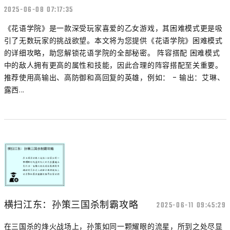
2025-06-08 07:17:35
《花语学院》是一款深受玩家喜爱的乙女游戏，其困难模式更是吸
引了无数玩家的挑战欲望。本文将为您提供《花语学院》困难模式
的详细攻略，助您解锁花语学院的全部秘密。 阵容搭配 困难模式
中的敌人拥有更高的属性和技能，因此合理的阵容搭配至关重要。
推荐使用高输出、高防御和高回复的英雄，例如： - 输出：艾琳、
露西...
横扫江东：孙策三国杀制霸攻略
2025-06-11 09:45:29
在三国杀的烽火战场上，孙策如同一颗耀眼的流星，所到之处尽显